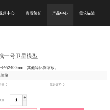
视频中心
资质荣誉
产品中心
需求描述
娥一号卫星模型
3 长约2400mm，其他等比例缩放。
无价格
销量
0
累计评价
0
+
数量
-