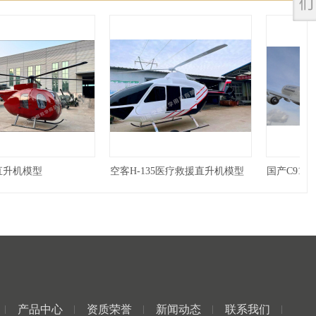
直升机模型
空客H-135医疗救援直升机模型
国产C919
产品中心
资质荣誉
新闻动态
联系我们